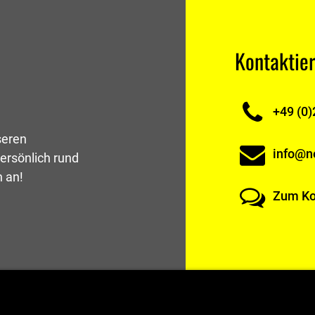
Kontaktier
+49 (0)
seren
info@ne
ersönlich rund
h an!
Zum Ko