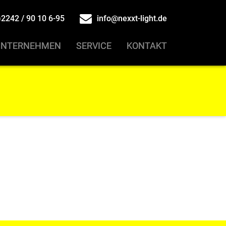
2242 / 90 10 6-95
info@nexxt-light.de
UNTERNEHMEN
UNTERNEHMEN
SERVICE
SERVICE
KONTAKT
KONTAKT