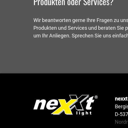
Produkten oder Services?
Wir beantworten gerne Ihre Fragen zu un
Produkten und Services und beraten Sie p
um Ihr Anliegen. Sprechen Sie uns einfac
nexxt 
Bergi
D-53
Nordr