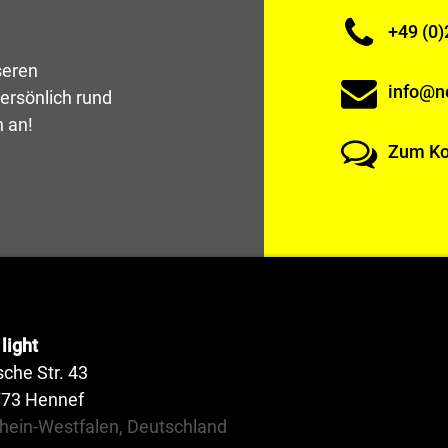
+49 (0)
seren
info@ne
ersönlich rund
h an!
Zum Ko
light
sche Str. 43
773 Hennef
hein-Westfalen, Deutschland