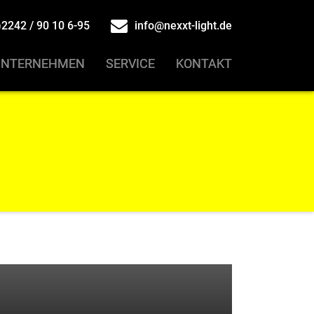
2242 / 90 10 6-95
info@nexxt-light.de
UNTERNEHMEN
UNTERNEHMEN
SERVICE
SERVICE
KONTAKT
KONTAKT