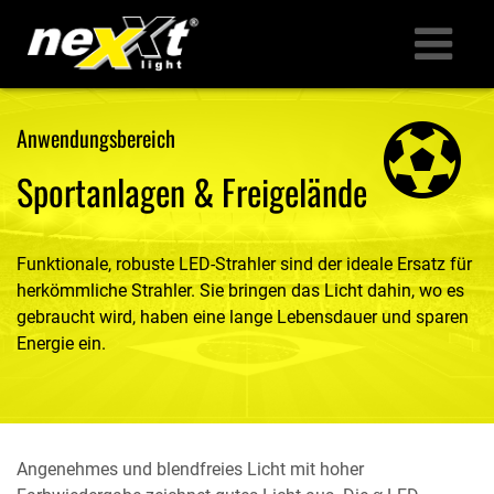
LED-PRODUKTE
Anwendungsbereich
Sportanlagen & Freigelände
ANWENDUNGEN
UNTERNEHMEN
Funktionale, robuste LED-Strahler sind der ideale Ersatz für
herkömmliche Strahler. Sie bringen das Licht dahin, wo es
SERVICE
gebraucht wird, haben eine lange Lebensdauer und sparen
Energie ein.
KONTAKT
Angenehmes und blendfreies Licht mit hoher