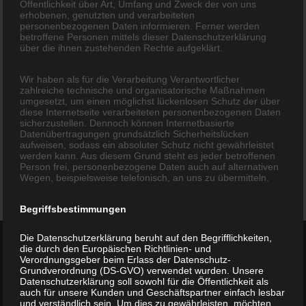
Öffentlichkeit über Art, Umfang und Zweck der von uns
erhobenen, genutzten und verarbeiteten
personenbezogenen Daten informieren. Ferner werden
betroffene Personen mittels dieser Datenschutzerklärung
über die ihnen zustehenden Rechte aufgeklärt.
Wir haben als für die Verarbeitung Verantwortlicher
zahlreiche technische und organisatorische Maßnahmen
umgesetzt, um einen möglichst lückenlosen Schutz der über
diese Internetseite verarbeiteten personenbezogenen Daten
sicherzustellen. Dennoch können Internetbasierte
Datenübertragungen grundsätzlich Sicherheitslücken
aufweisen, sodass ein absoluter Schutz nicht gewährleistet
werden kann. Aus diesem Grund steht es jeder betroffenen
Person frei, personenbezogene Daten auch auf alternativen
Wegen, beispielsweise telefonisch, an uns zu übermitteln.
Begriffsbestimmungen
Die Datenschutzerklärung beruht auf den Begrifflichkeiten,
Sie haben Fragen zu
die durch den Europäischen Richtlinien- und
Verordnungsgeber beim Erlass der Datenschutz-
Produkten oder Services?
Grundverordnung (DS-GVO) verwendet wurden. Unsere
Datenschutzerklärung soll sowohl für die Öffentlichkeit als
auch für unsere Kunden und Geschäftspartner einfach lesbar
und verständlich sein. Um dies zu gewährleisten, möchten