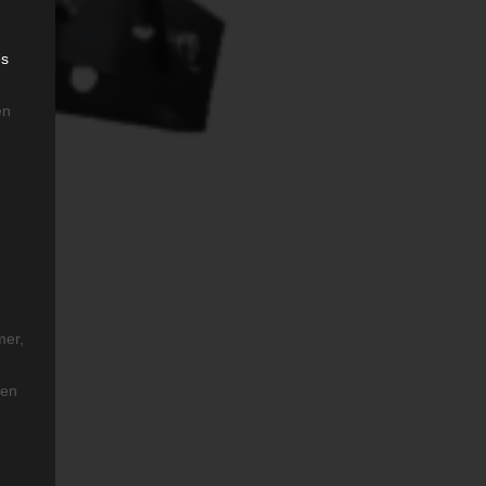
es
en
mer,
len