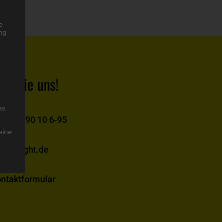
he
ng
en Sie uns!
as
2242 / 90 10 6-95
eine
 die
xxt-light.de
ntaktformular