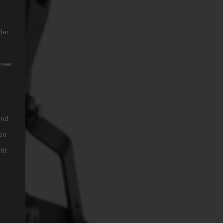
der
nser
und
en
cht