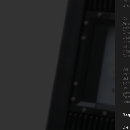
erfo
Grun
Die
Ans
erf
Übe
Dat
Unt
erh
info
Dat
Wir 
org
Sch
sic
grun
gew
Per
beis
Beg
Die 