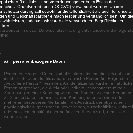
opäischen Richtlinien- und Verordnungsgeber beim Erlass der
enschutz-Grundverordnung (DS-GVO) verwendet wurden. Unsere
nschutzerklärung soll sowohl für die Öffentlichkeit als auch für unsere
den und Geschäftspartner einfach lesbar und verständlich sein. Um di
ewährleisten, möchten wir vorab die verwendeten Begrifflichkeiten
utern.
 verwenden in dieser Datenschutzerklärung unter anderem die folgend
iffe:
a) personenbezogene Daten
Personenbezogene Daten sind alle Informationen, die sich auf eine
identifizierte oder identifizierbare natürliche Person (im Folgenden
„betroffene Person") beziehen. Als identifizierbar wird eine natürliche
Person angesehen, die direkt oder indirekt, insbesondere mittels
Zuordnung zu einer Kennung wie einem Namen, zu einer Kennnum
zu Standortdaten, zu einer Online-Kennung oder zu einem oder
mehreren besonderen Merkmalen, die Ausdruck der physischen,
physiologischen, genetischen, psychischen, wirtschaftlichen, kulturel
oder sozialen Identität dieser natürlichen Person sind, identifiziert
werden kann.