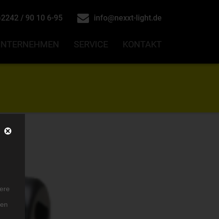
2242 / 90 10 6-95
info@nexxt-light.de
UNTERNEHMEN
UNTERNEHMEN
SERVICE
SERVICE
KONTAKT
KONTAKT
ere
ten