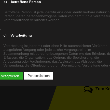
b) betroffene Person
Betroffene Person ist jede identifizierte oder identifizierbare natürlic
Person, deren personenbezogene Daten von dem für die Verarbeitu
Verantwortlichen verarbeitet werden.
c) Verarbeitung
Kontaktier
Verarbeitung ist jeder mit oder ohne Hilfe automatisierter Verfahren
ausgeführte Vorgang oder jede solche Vorgangsreihe im
Zusammenhang mit personenbezogenen Daten wie das Erheben, d
Erfassen, die Organisation, das Ordnen, die Speicherung, die
+49 (0)
Anpassung oder Veränderung, das Auslesen, das Abfragen, die
Verwendung, die Offenlegung durch Übermittlung, Verbreitung oder 
seren
andere Form der Bereitstellung, den Abgleich oder die Verknüpfung,
Einschränkung, das Löschen oder die Vernichtung.
info@ne
ersönlich rund
 Akzeptieren
Personalisieren
h an!
Zum Ko
d) Einschränkung der Verarbeitung
Einschränkung der Verarbeitung ist die Markierung gespeicherter
personenbezogener Daten mit dem Ziel, ihre künftige Verarbeitung
einzuschränken.