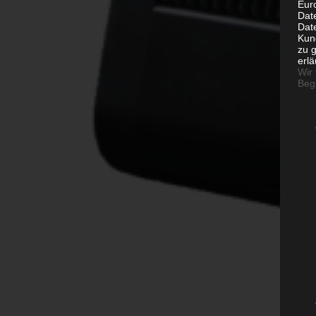
Eur
Dat
Date
Kun
zu g
erlä
Wir
Begr