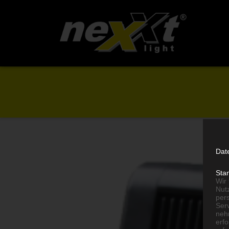
Dat
Sta
Wir
Nutz
per
Ser
neh
erf