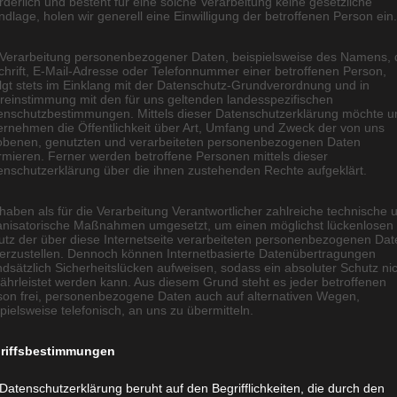
rderlich und besteht für eine solche Verarbeitung keine gesetzliche
dlage, holen wir generell eine Einwilligung der betroffenen Person ein.
 Verarbeitung personenbezogener Daten, beispielsweise des Namens, 
chrift, E-Mail-Adresse oder Telefonnummer einer betroffenen Person,
olgt stets im Einklang mit der Datenschutz-Grundverordnung und in
reinstimmung mit den für uns geltenden landesspezifischen
enschutzbestimmungen. Mittels dieser Datenschutzerklärung möchte u
ernehmen die Öffentlichkeit über Art, Umfang und Zweck der von uns
obenen, genutzten und verarbeiteten personenbezogenen Daten
rmieren. Ferner werden betroffene Personen mittels dieser
enschutzerklärung über die ihnen zustehenden Rechte aufgeklärt.
haben als für die Verarbeitung Verantwortlicher zahlreiche technische 
anisatorische Maßnahmen umgesetzt, um einen möglichst lückenlosen
utz der über diese Internetseite verarbeiteten personenbezogenen Dat
herzustellen. Dennoch können Internetbasierte Datenübertragungen
dsätzlich Sicherheitslücken aufweisen, sodass ein absoluter Schutz ni
ährleistet werden kann. Aus diesem Grund steht es jeder betroffenen
son frei, personenbezogene Daten auch auf alternativen Wegen,
pielsweise telefonisch, an uns zu übermitteln.
riffsbestimmungen
Datenschutzerklärung beruht auf den Begrifflichkeiten, die durch den