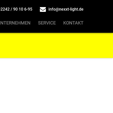
2242 / 90 10 6-95
info@nexxt-light.de
UNTERNEHMEN
UNTERNEHMEN
SERVICE
SERVICE
KONTAKT
KONTAKT