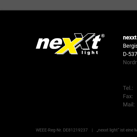
nexxt 
Bergi
D-53
Nordr
Tel.:
Fax:
Mail:
WEEE-Reg-Nr. DE81219237
|
„nexxt light“ ist ein