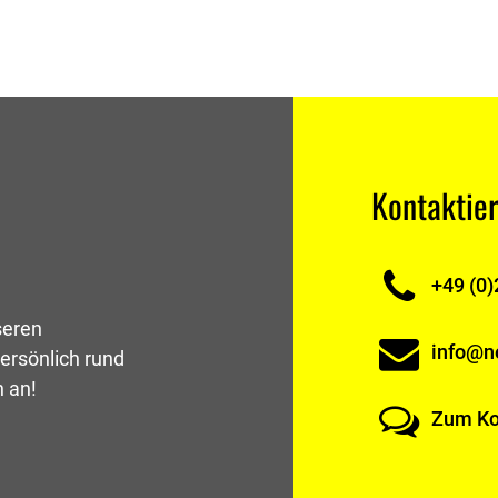
Kontaktier
+49 (0)
seren
info@ne
ersönlich rund
h an!
Zum Ko